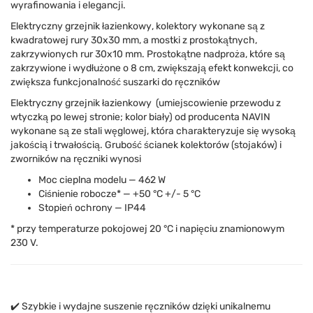
wyrafinowania i elegancji.
Elektryczny grzejnik łazienkowy
, kolektory wykonane są z
kwadratowej rury 30x30 mm, a mostki z prostokątnych,
zakrzywionych rur 30x10 mm. Prostokątne nadproża, które są
zakrzywione i wydłużone o 8 cm, zwiększają efekt konwekcji, co
zwiększa funkcjonalność suszarki do ręczników
Elektryczny grzejnik łazienkowy
(umiejscowienie przewodu z
wtyczką po lewej stronie; kolor biały) od producenta NAVIN
wykonane są ze stali węglowej, która charakteryzuje się wysoką
jakością i trwałością. Grubość ścianek kolektorów (stojaków) i
zworników na ręczniki wynosi
Moc cieplna modelu — 462 W
Ciśnienie robocze* — +50 °C +/- 5 °C
Stopień ochrony — IP44
* przy temperaturze pokojowej 20 °C i napięciu znamionowym
230 V.
✔️ Szybkie i wydajne suszenie ręczników dzięki unikalnemu