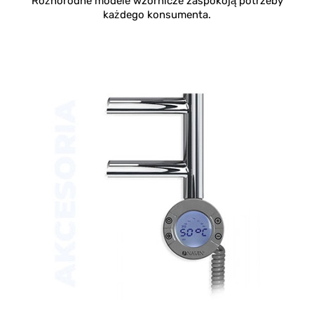
Różnorodne modele wzornicze zaspokoją potrzeby
każdego konsumenta.