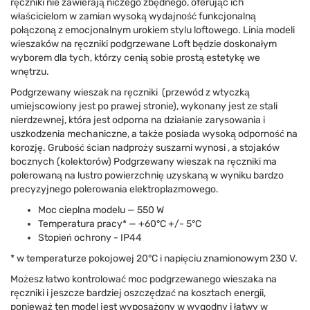
ręczniki nie zawierają niczego zbędnego, oferując ich
właścicielom w zamian wysoką wydajność funkcjonalną
połączoną z emocjonalnym urokiem stylu loftowego. Linia modeli
wieszaków na ręczniki podgrzewane Loft będzie doskonałym
wyborem dla tych, którzy cenią sobie prostą estetykę we
wnętrzu.
Podgrzewany wieszak na ręczniki
(przewód z wtyczką
umiejscowiony jest po prawej stronie), wykonany jest ze stali
nierdzewnej, która jest odporna na działanie zarysowania i
uszkodzenia mechaniczne, a także posiada wysoką odporność na
korozję. Grubość ścian nadproży suszarni wynosi
, a stojaków
bocznych (kolektorów)
Podgrzewany wieszak na ręczniki ma
polerowaną na lustro powierzchnię uzyskaną w wyniku bardzo
precyzyjnego polerowania elektroplazmowego.
Moc cieplna modelu — 550 W
Temperatura pracy* — +60°C +/- 5°C
Stopień ochrony - IP44
* w temperaturze pokojowej 20°C i napięciu znamionowym 230 V.
Możesz łatwo kontrolować moc podgrzewanego wieszaka na
ręczniki i jeszcze bardziej oszczędzać na kosztach energii,
ponieważ ten model jest wyposażony w wygodny i łatwy w