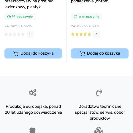
przezroczysty na grzejnik
podłączenia (chrom)
lazienkowy, plastyk
W magazynie
W magazynie
24-742130-6595
24-022630-5030
0
1
Dodaj do koszyka
Dodaj do koszyka
Produkcja europejska: ponad
Doradztwo techniczne
20 lat udanego doświadczenia
specjalistów, serwis, dobór
produktów