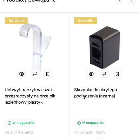
Bestseller
Bestseller
Uchwyt haczyk wieszak
Skrzynka do ukrytego
przezroczysty na grzejnik
podłączenia (czarna)
lazienkowy, plastyk
W magazynie
W magazynie
24-742130-6595
24-622630-5030