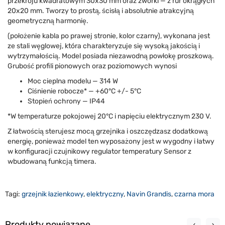
przekroju kwadratowym 30x30 mm oraz zworki — z rur okrągłych
20x20 mm. Tworzy to prostą, ścisłą i absolutnie atrakcyjną
geometryczną harmonię.
(położenie kabla po prawej stronie, kolor czarny), wykonana jest
ze stali węglowej, która charakteryzuje się wysoką jakością i
wytrzymałością. Model posiada niezawodną powłokę proszkową.
Grubość profili pionowych oraz poziomowych wynosi
Moc cieplna modelu — 314 W
Ciśnienie robocze* — +60°C +/- 5°C
Stopień ochrony — IP44
*W temperaturze pokojowej 20°C i napięciu elektrycznym 230 V.
Z łatwością sterujesz mocą grzejnika i oszczędzasz dodatkową
energię, ponieważ model ten wyposażony jest w wygodny i łatwy
w konfiguracji czujnikowy regulator temperatury Sensor z
wbudowaną funkcją timera.
Tagi:
grzejnik łazienkowy
,
elektryczny
,
Navin Grandis
,
czarna mora
Produkty powiązane