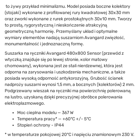
to żywy przykład minimalizmu. Model posiada boczne kolektory
(stojaki) wykonane z profilowanej rury kwadratowej 30x30 mm
oraz zworki wykonane z rurek prostokątnych 30x10 mm. Tworzy
to prostą, rygorystyczną i nieskończenie atrakcyjną
geometryczną harmonię. Przemyślany układ i optymalne
wymiary elementów nadają suszarniom Avangard zwięzłość,
monumentalność i jednoznaczną formę.
Suszarka na ręczniki Avangard 480х800 Sensor (przewód z
wtyczką znajduje się po lewej stronie, кolor matowy
chomowany), wykonana jest ze stali nierdzewnej, która jest
odporna na zarysowania i uszkodzenia mechaniczne, a także
posiada wysoką odporność antykorozyjną. Grubość ścianek
nadproży suszarni wynosi 1,5 mm, a bocznych (kolektorów) 2 mm.
Podgrzewany wieszak na ręczniki ma powierzchnię polerowaną
na lustro, uzyskaną dzięki precyzyjnej obróbce polerowania
elektroplazmowego.
Moc cieplna modelu — 367 W
Temperatura pracy* — +60°C +/- 5°C
Stopień ochrony - IP44
* w temperaturze pokojowej 20°C i napięciu znamionowym 230 V.