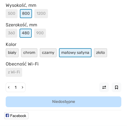
Wysokość, mm
500
800
1200
Szerokość, mm
360
480
900
Kolor
biały
chrom
czarny
matowy satyna
złoto
Obecność Wi-Fi
z Wi-Fi
Niedostępne
Facebook