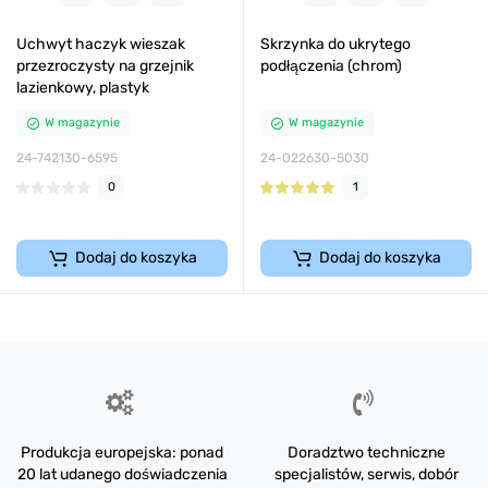
Uchwyt haczyk wieszak
Skrzynka do ukrytego
przezroczysty na grzejnik
podłączenia (chrom)
lazienkowy, plastyk
W magazynie
W magazynie
24-742130-6595
24-022630-5030
0
1
Dodaj do koszyka
Dodaj do koszyka
Produkcja europejska: ponad
Doradztwo techniczne
20 lat udanego doświadczenia
specjalistów, serwis, dobór