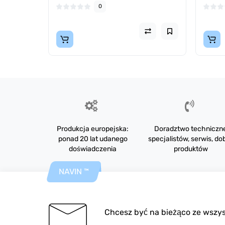
0
Produkcja europejska:
Doradztwo techniczn
ponad 20 lat udanego
specjalistów, serwis, do
doświadczenia
produktów
NAVIN ™
Chcesz być na bieżąco ze wszys