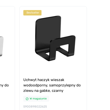
Bestseller
Bestselle
Uchwyt haczyk wieszak
UCHWYT 
ny do
wodoodporny, samoprzylepny do
Wodoodp
zlewu na gabke, czarny
nierdze
W magazynie
W mag
5900898022625
59008980