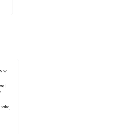
zy w
nej
a
ysoką