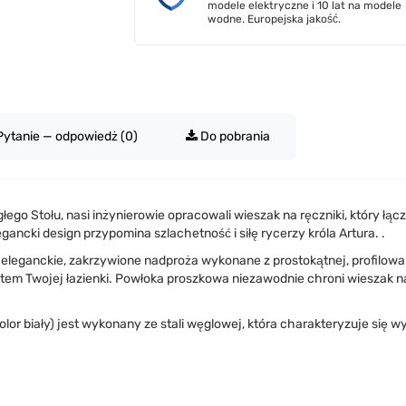
modele elektryczne i 10 lat na modele
wodne. Europejska jakość.
Pytanie — odpowiedż (0)
Do pobrania
głego Stołu, nasi inżynierowie opracowali wieszak na ręczniki, który łąc
gancki design przypomina szlachetność i siłę rycerzy króla Artura.
.
i eleganckie, zakrzywione nadproża wykonane z prostokątnej, profilowa
nktem Twojej łazienki. Powłoka proszkowa niezawodnie chroni wieszak n
lor biały) jest wykonany ze stali węglowej, która charakteryzuje się w