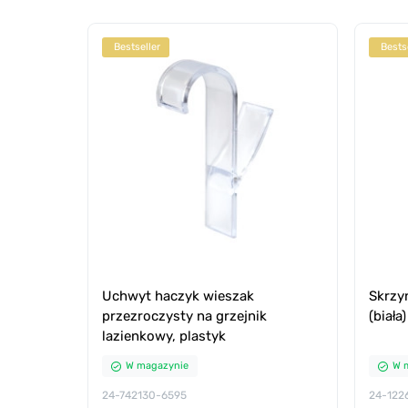
Bestseller
Bests
Uchwyt haczyk wieszak
Skrzy
przezroczysty na grzejnik
(biała)
lazienkowy, plastyk
W magazynie
W 
24-742130-6595
24-122