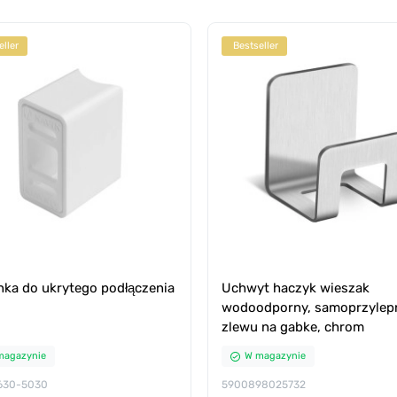
eller
Bestseller
nka do ukrytego podłączenia
Uchwyt haczyk wieszak
wodoodporny, samoprzylep
zlewu na gabke, chrom
magazynie
W magazynie
630-5030
5900898025732