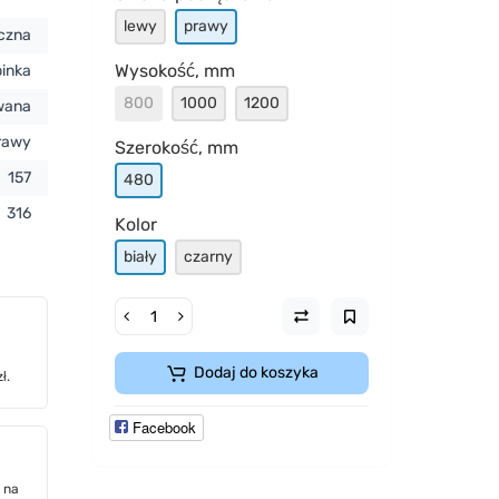
lewy
prawy
yczna
Wysokość, mm
binka
800
1000
1200
owana
rawy
Szerokość, mm
157
480
316
Kolor
biały
czarny
Dodaj do koszyka
ł.
Facebook
 na