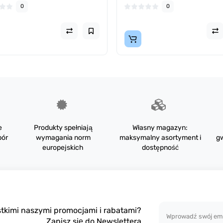
0
0
e
Produkty spełniają
Własny magazyn:
bór
wymagania norm
maksymalny asortyment i
gw
europejskich
dostępność
tkimi naszymi promocjami i rabatami?
Zapisz się do Newslettera