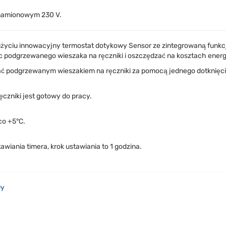
 znamionowym 230 V.
użyciu innowacyjny termostat dotykowy Sensor ze zintegrowaną funkc
 podgrzewanego wieszaka na ręczniki i oszczędzać na kosztach energi
wać podgrzewanym wieszakiem na ręczniki za pomocą jednego dotknięci
ręczniki jest gotowy do pracy.
co +5°C.
awiania timera, krok ustawiania to 1 godzina.
ły