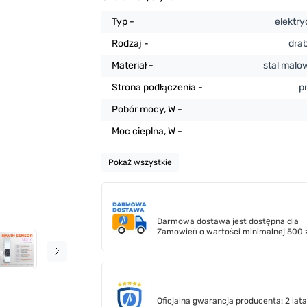
Typ -
elektr
Rodzaj -
dra
Materiał -
stal mal
Strona podłączenia -
p
Pobór mocy, W -
Moc cieplna, W -
Pokaż wszystkie
Darmowa dostawa jest dostępna dla
Zamowień o wartości minimalnej 500 z
Oficjalna gwarancja producenta: 2 lata