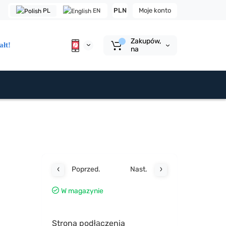
PLN
Moje konto
PL
EN
Zakupów,
ałt!
na
Poprzed.
Nast.
W magazynie
Strona podłączenia