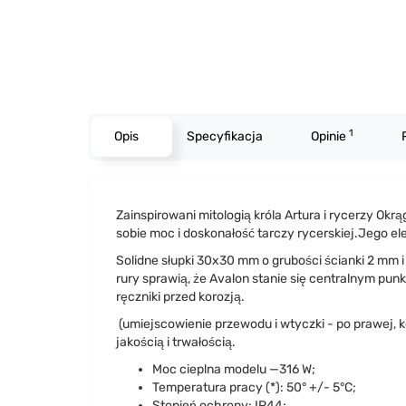
1
Opis
Specyfikacja
Opinie
Zainspirowani mitologią króla Artura i rycerzy Okrą
sobie moc i doskonałość tarczy rycerskiej.Jego ele
Solidne słupki 30x30 mm o grubości ścianki 2 mm 
rury sprawią, że Avalon stanie się centralnym pu
ręczniki przed korozją.
(umiejscowienie przewodu i wtyczki - po prawej, ko
jakością i trwałością.
Moc cieplna modelu —316 W;
Temperatura pracy (*): 50° +/- 5°C;
Stopień ochrony: IP44;