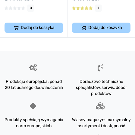
10-015133-5380
12-212033-4860
0
1
Dodaj do koszyka
Dodaj do koszyka
Produkcja europejska: ponad
Doradztwo techniczne
20 lat udanego doświadczenia
specjalistów, serwis, dobór
produktów
Produkty spełniają wymagania
Własny magazyn: maksymalny
norm europejskich
asortyment i dostępność