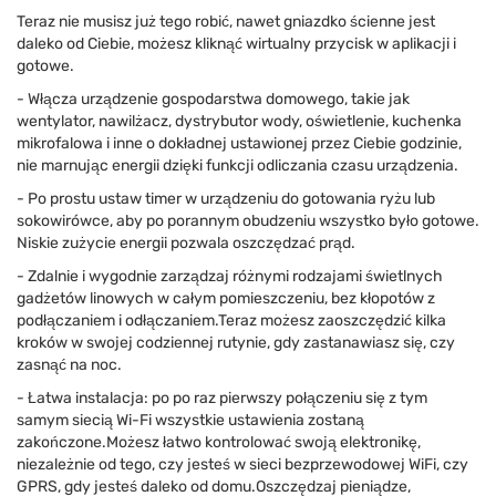
Teraz nie musisz już tego robić, nawet gniazdko ścienne jest
daleko od Ciebie, możesz kliknąć wirtualny przycisk w aplikacji i
gotowe.
- Włącza urządzenie gospodarstwa domowego, takie jak
wentylator, nawilżacz, dystrybutor wody, oświetlenie, kuchenka
mikrofalowa i inne o dokładnej ustawionej przez Ciebie godzinie,
nie marnując energii dzięki funkcji odliczania czasu urządzenia.
- Po prostu ustaw timer w urządzeniu do gotowania ryżu lub
sokowirówce, aby po porannym obudzeniu wszystko było gotowe.
Niskie zużycie energii pozwala oszczędzać prąd.
- Zdalnie i wygodnie zarządzaj różnymi rodzajami świetlnych
gadżetów linowych w całym pomieszczeniu, bez kłopotów z
podłączaniem i odłączaniem.Teraz możesz zaoszczędzić kilka
kroków w swojej codziennej rutynie, gdy zastanawiasz się, czy
zasnąć na noc.
- Łatwa instalacja: po po raz pierwszy połączeniu się z tym
samym siecią Wi-Fi wszystkie ustawienia zostaną
zakończone.Możesz łatwo kontrolować swoją elektronikę,
niezależnie od tego, czy jesteś w sieci bezprzewodowej WiFi, czy
GPRS, gdy jesteś daleko od domu.Oszczędzaj pieniądze,